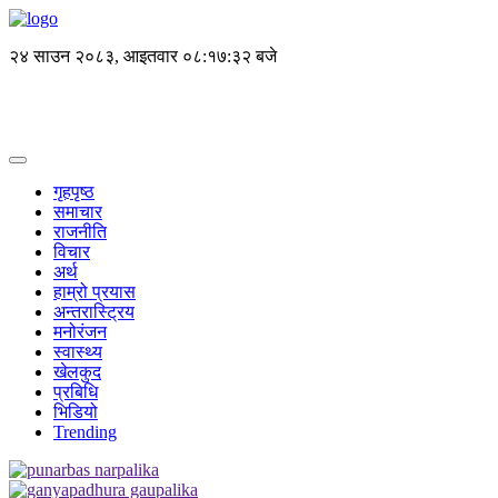
२४ साउन २०८३, आइतवार
०८:१७:३२ बजे
गृहपृष्ठ
समाचार
राजनीति
विचार
अर्थ
हाम्रो प्रयास
अन्तरास्ट्रिय
मनोरंजन
स्वास्थ्य
खेलकुद
प्रबिधि
भिडियो
Trending