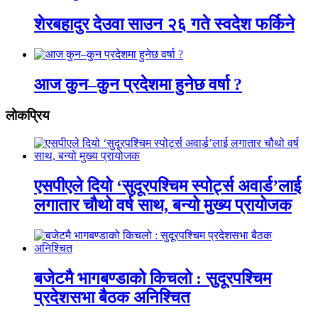
शेरबहादुर देउवा साउन २६ गते स्वदेश फर्किने
आज कुन–कुन प्रदेशमा हुनेछ वर्षा ?
लाेकप्रिय
एसपीएले दियो ‘सुदूरपश्चिम स्पोर्ट्स अवार्ड’लाई
लगातार चौथो वर्ष साथ, बन्यो मुख्य प्रायोजक
बजेटमै भागबण्डाको किचलो : सुदूरपश्चिम
प्रदेशसभा बैठक अनिश्चित