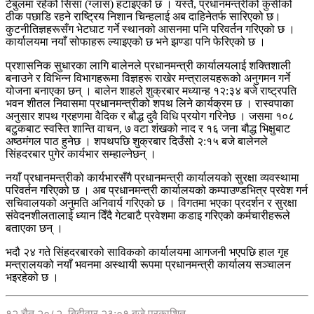
टेबुलमा रहेको सिसा (ग्लास) हटाइएको छ । यस्तै, प्रधानमन्त्रीको कुर्सीको
ठीक पछाडि रहने राष्ट्रिय निशान चिन्हलाई अब दाहिनेतर्फ सारिएको छ।
कुटनीतिज्ञहरूसँग भेटघाट गर्ने स्थानको आसनमा पनि परिवर्तन गरिएको छ ।
कार्यालयमा नयाँ सोफाहरू ल्याइएको छ भने झण्डा पनि फेरिएको छ ।
प्रशासनिक सुधारका लागि बालेनले प्रधानमन्त्री कार्यालयलाई शक्तिशाली
बनाउने र विभिन्न विभागहरूमा विज्ञहरू राखेर मन्त्रालयहरूको अनुगमन गर्ने
योजना बनाएका छन् । बालेन शाहले शुक्रबार मध्यान्ह १२:३४ बजे राष्ट्रपति
भवन शीतल निवासमा प्रधानमन्त्रीको शपथ लिने कार्यक्रम छ । रास्वपाका
अनुसार शपथ ग्रहणमा वैदिक र बौद्ध दुवै विधि प्रयोग गरिनेछ । जसमा १०८
बटुकबाट स्वस्ति शान्ति वाचन, ७ वटा शंखको नाद र १६ जना बौद्ध भिक्षुबाट
अष्ठमंगल पाठ हुनेछ । शपथपछि शुक्रबार दिउँसो २:१५ बजे बालेनले
सिंहदरबार पुगेर कार्यभार सम्हाल्नेछन् ।
नयाँ प्रधानमन्त्रीको कार्यभारसँगै प्रधानमन्त्री कार्यालयको सुरक्षा व्यवस्थामा
परिवर्तन गरिएको छ । अब प्रधानमन्त्री कार्यालयको कम्पाउण्डभित्र प्रवेश गर्न
सचिवालयको अनुमति अनिवार्य गरिएको छ । विगतमा भएका प्रदर्शन र सुरक्षा
संवेदनशीलतालाई ध्यान दिँदै गेटबाटै प्रवेशमा कडाइ गरिएको कर्मचारीहरूले
बताएका छन् ।
भदौ २४ गते सिंहदरबारको साविकको कार्यालयमा आगजनी भएपछि हाल गृह
मन्त्रालयको नयाँ भवनमा अस्थायी रूपमा प्रधानमन्त्री कार्यालय सञ्चालन
भइरहेको छ ।
१२ चैत २०८२, बिहीवार २३:०१ बजे प्रकाशित