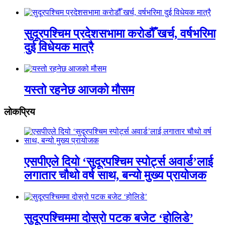
सुदूरपश्चिम प्रदेशसभामा करोडौँ खर्च, वर्षभरिमा
दुई विधेयक मात्रै
यस्तो रहनेछ आजको मौसम
लाेकप्रिय
एसपीएले दियो ‘सुदूरपश्चिम स्पोर्ट्स अवार्ड’लाई
लगातार चौथो वर्ष साथ, बन्यो मुख्य प्रायोजक
सुदूरपश्चिममा दोस्रो पटक बजेट ‘होलिडे’