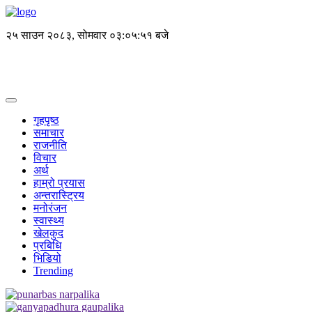
२५ साउन २०८३, सोमवार
०३:०५:५१ बजे
गृहपृष्ठ
समाचार
राजनीति
विचार
अर्थ
हाम्रो प्रयास
अन्तरास्ट्रिय
मनोरंजन
स्वास्थ्य
खेलकुद
प्रबिधि
भिडियो
Trending