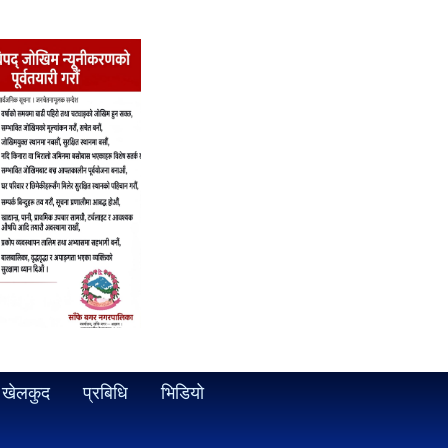
खेलकुद
प्रबिधि
भिडियो