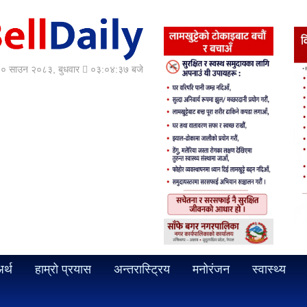
० साउन २०८३, बुधवार
०३:०४:३९ बजे
र्थ
हाम्रो प्रयास
अन्तरास्ट्रिय
मनोरंजन
स्वास्थ्य