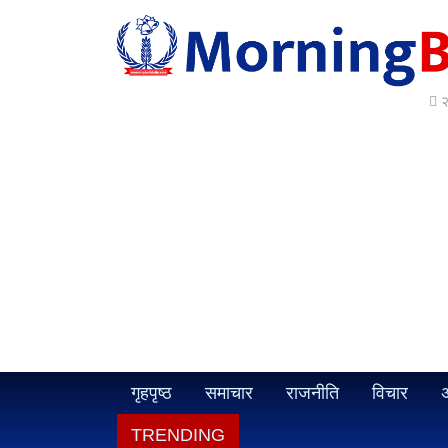
२
गृहपृष्ठ
समाचार
राजनीति
विचार
अ
TRENDING