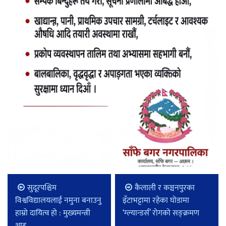
सुदूरपश्चिम
कैलाली र कञ्चनपुरका
विश्वविद्यालयलाई नमुना बनाउनु
इँटाभट्टामा रहेका घोडामा
हाम्रो दायित्व हो : मुख्यमन्त्री
‘ग्ल्यान्डर्स’ रोगको सङ्क्रमण
शाह