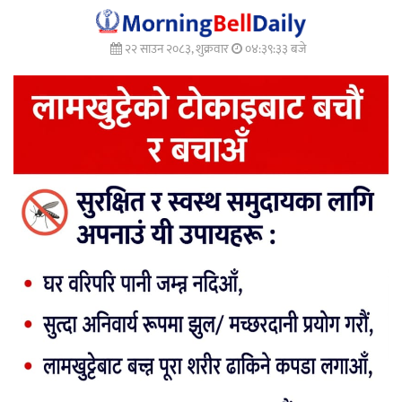
२२ साउन २०८३, शुक्रवार
०४:३९:३५ बजे