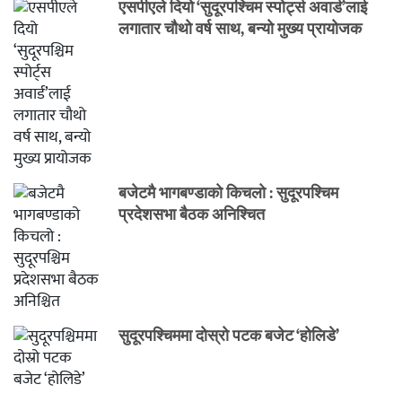
एसपीएले दियो ‘सुदूरपश्चिम स्पोर्ट्स अवार्ड’लाई
लगातार चौथो वर्ष साथ, बन्यो मुख्य प्रायोजक
बजेटमै भागबण्डाको किचलो : सुदूरपश्चिम
प्रदेशसभा बैठक अनिश्चित
सुदूरपश्चिममा दोस्रो पटक बजेट ‘होलिडे’