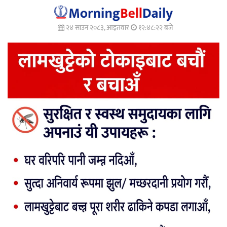
२४ साउन २०८३, आइतवार
१२:४८:२४ बजे