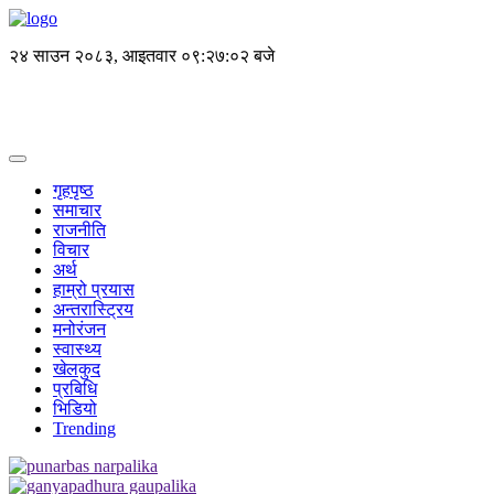
२४ साउन २०८३, आइतवार
०९:२७:०३ बजे
गृहपृष्ठ
समाचार
राजनीति
विचार
अर्थ
हाम्रो प्रयास
अन्तरास्ट्रिय
मनोरंजन
स्वास्थ्य
खेलकुद
प्रबिधि
भिडियो
Trending