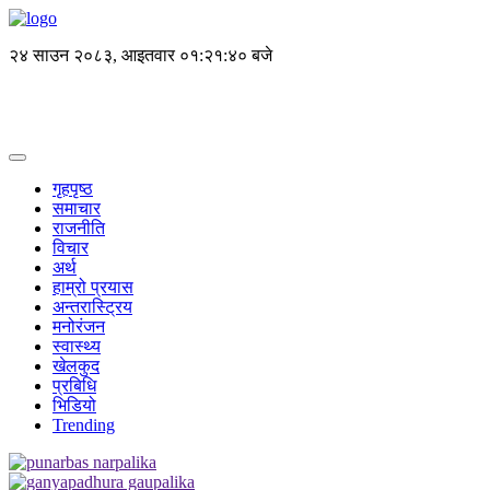
२४ साउन २०८३, आइतवार
०१:२१:४० बजे
गृहपृष्ठ
समाचार
राजनीति
विचार
अर्थ
हाम्रो प्रयास
अन्तरास्ट्रिय
मनोरंजन
स्वास्थ्य
खेलकुद
प्रबिधि
भिडियो
Trending