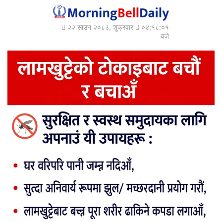
२२ साउन २०८३, शुक्रवार
०४:१८:०३
बजे