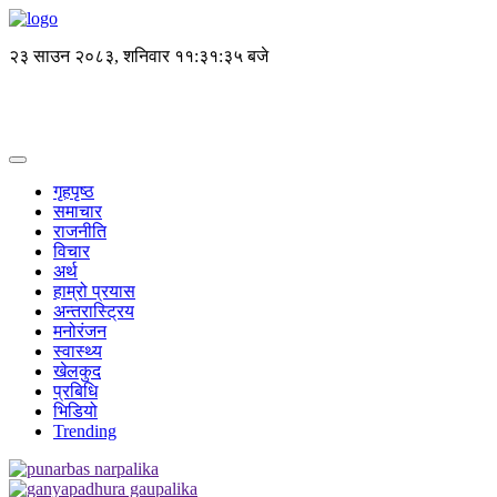
२३ साउन २०८३, शनिवार
११:३१:३६ बजे
गृहपृष्ठ
समाचार
राजनीति
विचार
अर्थ
हाम्रो प्रयास
अन्तरास्ट्रिय
मनोरंजन
स्वास्थ्य
खेलकुद
प्रबिधि
भिडियो
Trending