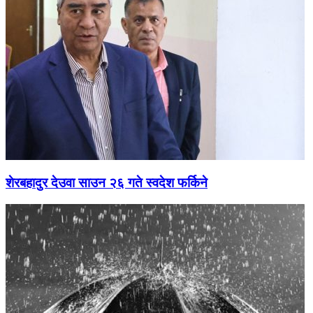
शेरबहादुर देउवा साउन २६ गते स्वदेश फर्किने