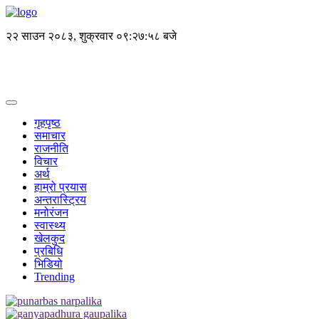
२२ साउन २०८३, शुक्रवार
०९:२७:५८ बजे
गृहपृष्ठ
समाचार
राजनीति
विचार
अर्थ
हाम्रो प्रयास
अन्तरास्ट्रिय
मनोरंजन
स्वास्थ्य
खेलकुद
प्रबिधि
भिडियो
Trending