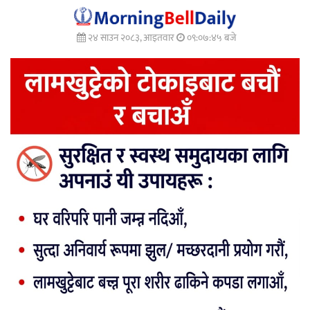
२४ साउन २०८३, आइतवार
०९:०७:४७ बजे