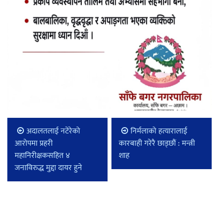
अदालतलाई नटेरेको
निर्मलाको हत्यारालाई
आरोपमा प्रहरी
कारबाही गरेरै छाड्छौं : मन्त्री
महानिरीक्षकसहित ४
शाह
जनाविरुद्ध मुद्दा दायर हुने