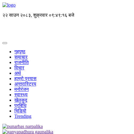
२२ साउन २०८३, शुक्रवार
०९:४९:१६ बजे
गृहपृष्ठ
समाचार
राजनीति
विचार
अर्थ
हाम्रो प्रयास
अन्तरास्ट्रिय
मनोरंजन
स्वास्थ्य
खेलकुद
प्रबिधि
भिडियो
Trending