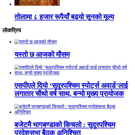
तोलामा ८ हजार रूपैयाँ बढ्यो सुनको मूल्य
लाेकप्रिय
यस्तो छ आजको मौसम
एसपीएले दियो ‘सुदूरपश्चिम स्पोर्ट्स अवार्ड’लाई
लगातार चौथो वर्ष साथ, बन्यो मुख्य प्रायोजक
बजेटमै भागबण्डाको किचलो : सुदूरपश्चिम
प्रदेशसभा बैठक अनिश्चित