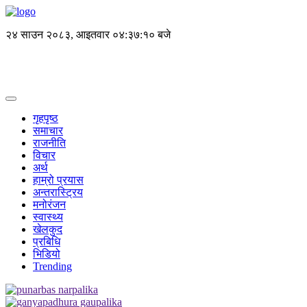
२४ साउन २०८३, आइतवार
०४:३७:१० बजे
गृहपृष्ठ
समाचार
राजनीति
विचार
अर्थ
हाम्रो प्रयास
अन्तरास्ट्रिय
मनोरंजन
स्वास्थ्य
खेलकुद
प्रबिधि
भिडियो
Trending