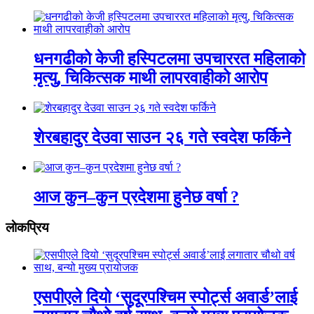
धनगढीको केजी हस्पिटलमा उपचाररत महिलाको
मृत्यु, चिकित्सक माथी लापरवाहीको आरोप
शेरबहादुर देउवा साउन २६ गते स्वदेश फर्किने
आज कुन–कुन प्रदेशमा हुनेछ वर्षा ?
लाेकप्रिय
एसपीएले दियो ‘सुदूरपश्चिम स्पोर्ट्स अवार्ड’लाई