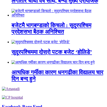
लगातार चौथो वर्ष साथ, बन्यो मुख्य प्रायोजक
बजेटमै भागबण्डाको किचलो : सुदूरपश्चिम
प्रदेशसभा बैठक अनिश्चित
सुदूरपश्चिममा दोस्रो पटक बजेट ‘होलिडे’
अत्यधिक गर्मीका कारण धनगढीका विद्यालय चार
दिन बन्द हुने
Facebook Page Feed