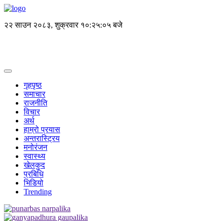
२२ साउन २०८३, शुक्रवार
१०:२५:०५ बजे
गृहपृष्ठ
समाचार
राजनीति
विचार
अर्थ
हाम्रो प्रयास
अन्तरास्ट्रिय
मनोरंजन
स्वास्थ्य
खेलकुद
प्रबिधि
भिडियो
Trending