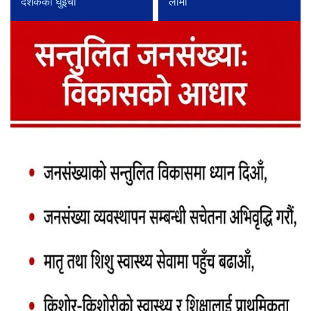
दर्शकको घुइँचो
लामो