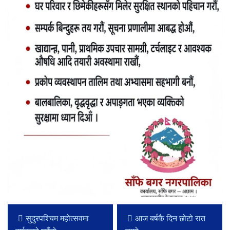
सुदुरपश्चिम महोत्सवमा
आज बर्षकै दिन छोटो रात