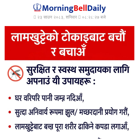
२३ साउन २०८३, शनिवार
०८:२८:२९ बजे