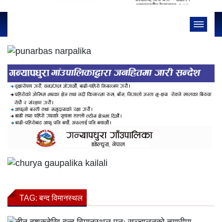
TAG:
बन्द विमानस्थल