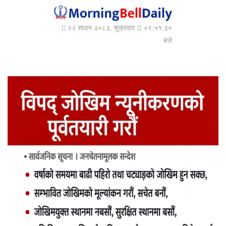
२२ साउन २०८३, शुक्रवार
०९:५१:३०
बजे