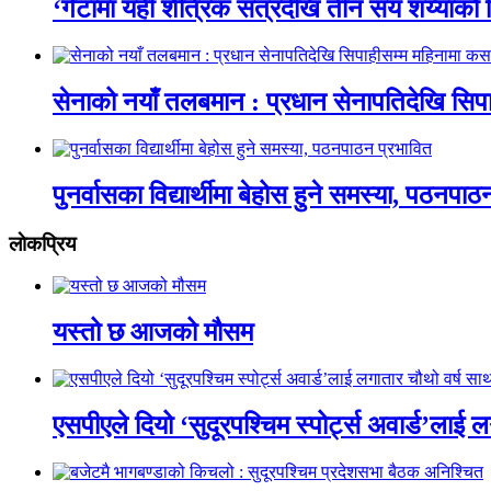
‘गेटामा यही शैत्रिक सत्रदेखि तीन सय शय्याको 
सेनाको नयाँ तलबमान : प्रधान सेनापतिदेखि सिप
पुनर्वासका विद्यार्थीमा बेहोस हुने समस्या, पठनपा
लाेकप्रिय
यस्तो छ आजको मौसम
एसपीएले दियो ‘सुदूरपश्चिम स्पोर्ट्स अवार्ड’लाई 