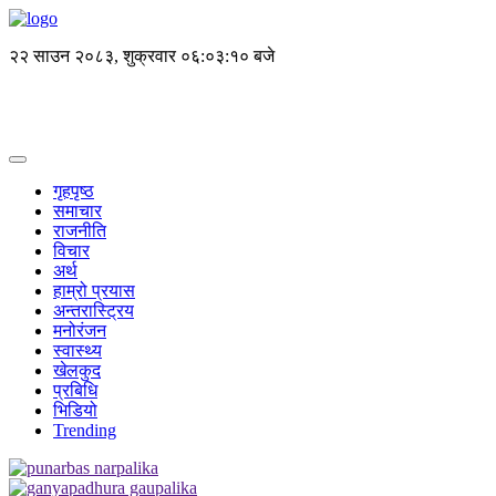
२२ साउन २०८३, शुक्रवार
०६:०३:१० बजे
गृहपृष्ठ
समाचार
राजनीति
विचार
अर्थ
हाम्रो प्रयास
अन्तरास्ट्रिय
मनोरंजन
स्वास्थ्य
खेलकुद
प्रबिधि
भिडियो
Trending