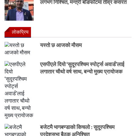
लगभग निश्चित, मन्त्री बाँडफाँटमा तीव्र कसरत
लाेकप्रिय
यस्तो छ आजको मौसम
एसपीएले दियो ‘सुदूरपश्चिम स्पोर्ट्स अवार्ड’लाई
लगातार चौथो वर्ष साथ, बन्यो मुख्य प्रायोजक
बजेटमै भागबण्डाको किचलो : सुदूरपश्चिम
प्रदेशसभा बैठक अनिश्चित