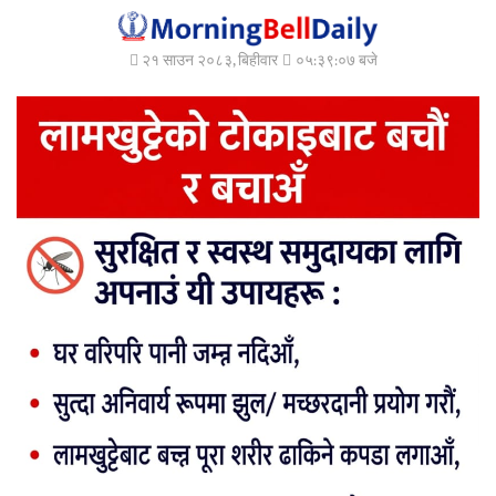
२१ साउन २०८३, बिहीवार
०५:३९:०८ बजे