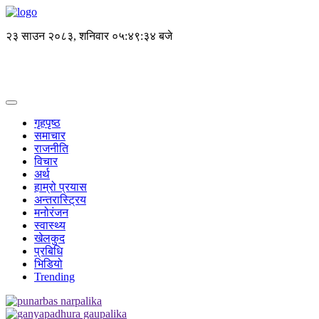
२३ साउन २०८३, शनिवार
०५:४९:३४ बजे
गृहपृष्ठ
समाचार
राजनीति
विचार
अर्थ
हाम्रो प्रयास
अन्तरास्ट्रिय
मनोरंजन
स्वास्थ्य
खेलकुद
प्रबिधि
भिडियो
Trending