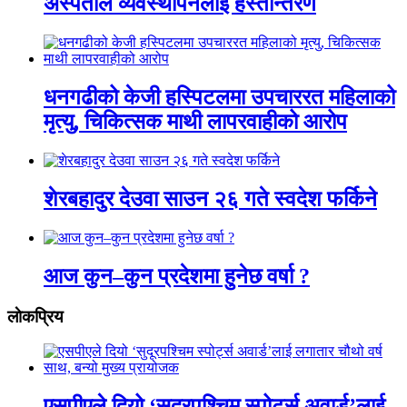
अस्पताल व्यवस्थापनलाई हस्तान्तरण
धनगढीको केजी हस्पिटलमा उपचाररत महिलाको
मृत्यु, चिकित्सक माथी लापरवाहीको आरोप
शेरबहादुर देउवा साउन २६ गते स्वदेश फर्किने
आज कुन–कुन प्रदेशमा हुनेछ वर्षा ?
लाेकप्रिय
एसपीएले दियो ‘सुदूरपश्चिम स्पोर्ट्स अवार्ड’लाई