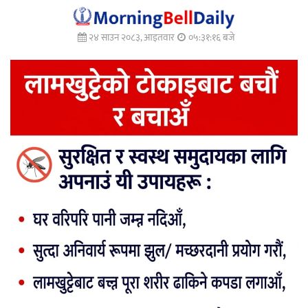
२४ साउन २०८३, आइतवार
०५:३१:१७ बजे