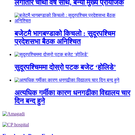
लगातार चौथो वर्ष साथ, बन्यो मुख्य प्रायोजक
बजेटमै भागबण्डाको किचलो : सुदूरपश्चिम
प्रदेशसभा बैठक अनिश्चित
सुदूरपश्चिममा दोस्रो पटक बजेट ‘होलिडे’
अत्यधिक गर्मीका कारण धनगढीका विद्यालय चार
दिन बन्द हुने