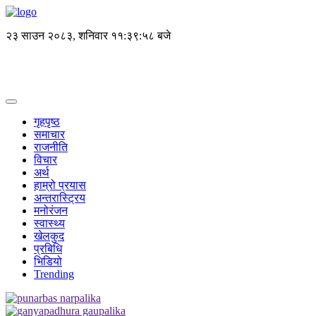
२३ साउन २०८३, शनिवार
११:३९:५९ बजे
गृहपृष्ठ
समाचार
राजनीति
विचार
अर्थ
हाम्रो प्रयास
अन्तरास्ट्रिय
मनोरंजन
स्वास्थ्य
खेलकुद
प्रबिधि
भिडियो
Trending