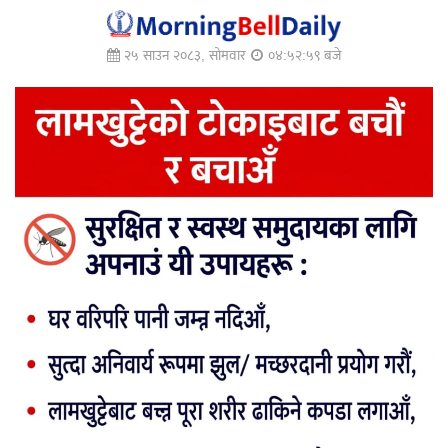
२५ साउन २०८३, सोमवार
०४:५३:० बजे