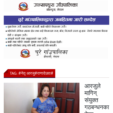
TAG:
#नेतृ आरजु#राणादेउवा#
आरजुले
मागिन्
संयुक्त
गठबन्धनका