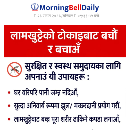
२३ साउन २०८३, शनिवार
०९:३३:५५ बजे