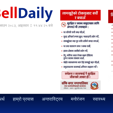
साउन २०८३, आइतवार
११:४४:२६ बजे
र्थ
हाम्रो प्रयास
अन्तरास्ट्रिय
मनोरंजन
स्वास्थ्य