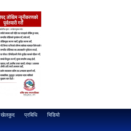
खेलकुद
प्रबिधि
भिडियो