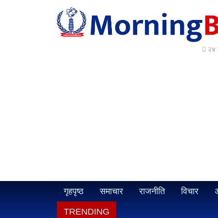
२४ 
गृहपृष्ठ
समाचार
राजनीति
विचार
अ
TRENDING