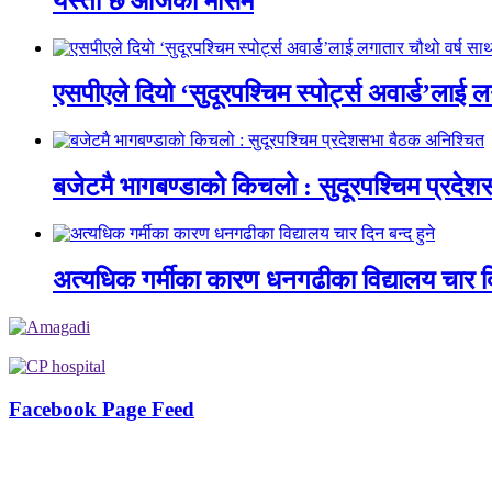
यस्तो छ आजको मौसम
एसपीएले दियो ‘सुदूरपश्चिम स्पोर्ट्स अवार्ड’लाई 
बजेटमै भागबण्डाको किचलो : सुदूरपश्चिम प्रदे
अत्यधिक गर्मीका कारण धनगढीका विद्यालय चार दि
Facebook Page Feed