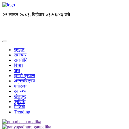
२१ साउन २०८३, बिहीवार
०३:५३:४७ बजे
गृहपृष्ठ
समाचार
राजनीति
विचार
अर्थ
हाम्रो प्रयास
अन्तरास्ट्रिय
मनोरंजन
स्वास्थ्य
खेलकुद
प्रबिधि
भिडियो
Trending